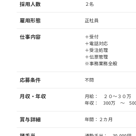
採用人数
２名
雇用形態
正社員
仕事内容
＋受付
＋電話対応
＋受注処理
＋伝票管理
※事務業務全般
応募条件
不問
月収・年収
月給： ２０～３０万
年収： 300万 ～ 50
賞与詳細
年間：２カ月
諸手当
通勤手当： 30,000円