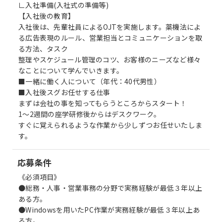
∟入社準備(入社式の準備等)
【入社後の教育】
入社後は、先輩社員によるOJTを実施します。薬機法によ
る広告表現のルール、営業担当とコミュニケーションを取
る方法、タスク
整理やスケジュール管理のコツ、お客様のニーズなど様々
なことについて学んでいきます。
■一緒に働く人について（年代：40代男性）
■入社後スグお任せする仕事
まずは会社の事を知ってもらうところからスタート！
1～2週間の座学研修後からはデスクワーク。
すぐに覚えられるような作業から少しずつお任せいたしま
す。
応募条件
《必須項目》
●総務・人事・営業事務の分野で実務経験が最低３年以上
ある方。
●Windowsを用いたPC作業が実務経験が最低３年以上あ
る方。