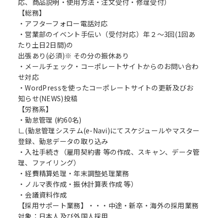
応、商品説明・使用方法・注文受付・修理受付）
【総務】
・アフターフォロー電話対応
・営業部のイベント手伝い（受付対応）年２～3回(1回あ
たり土日2日間)の
出張あり(必須)※ その分の振休あり
・メールチェック・コーポレートサイトからのお問い合わ
せ対応
・WordPressを使ったコーポレートサイトの更新及びお
知らせ(NEWS)投稿
【労務系】
・勤怠管理 (約60名)
∟(勤怠管理システム(e-Navi)にてスケジュールやマスター
登録、勤怠データの取り込み
・入社手続き（雇用契約書 等の作成、スキャン、データ管
理、ファイリング）
・経費精算処理・年末調整処理業務
・ノルマ表作成・振休計算表作成 等）
・会議資料作成
【採用サポート業務】・・・中途・新卒・海外の採用業務
対象：日本人及び外国人採用