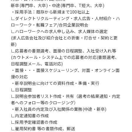
新卒(専門卒、大卒)・中途(専門卒、T短大、大卒)
・採用手法：既存から新規まで100社以上
∟ダイレクトリクルーティング・求人広告・人材紹介・ハ
ローワーク・転職フェア/合同企業説明会
∟ハローワークへの求人申し込み、求人媒体の選定
(求人広告会社及び紹介会社との折衝・打合せ・契約と更
新)
∟応募者の書類選考、面接の日程調整、入社受け入れ等
(カウトメール・システム上での応募者の対応(書類選考、
日程調整メール、電話対応)
・面接・・・面接スケジューリング、対面・オンライン面
接の対応
・新卒説明会に向けての資料作成・準備・実行
∟日程調整
∟説明会参加者リスト作成・共有（選考の結果通知・内定
者へのフォロー等のクロージング）
・新入社員の内定及び入社関係の業務(中途・新卒)
∟内定通知書の作成
∟採用予定確認書の作成
∟雇用契約書 等の書類作成、郵送