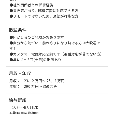
●社外関係者との折衝経験
●責任感があり、臨機応変に対応できる方
●リモートではないため、通勤が可能な方
歓迎条件
●何かしらのご経験がおありの方
●自分から気づいて前のめりになり動ける方は大歓迎で
す！
●カスタマー電話対応必須です（電話対応が苦でない方）
●年に２～3回(土日)の出張あり
月収・年収
月収： 23、2 万円～ 25、2 万円
年収： 290 万円～ 350 万円
給与詳細
【入社～6カ月間】
有期雇用契約期間