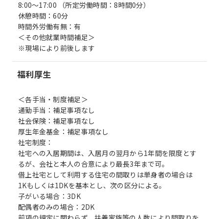
8:00～17:00 （所定労働時間：8時間0分）
休憩時間：60分
時間外労働有無：有
＜その他就業時間補足＞
※現場により前後します
福利厚生
＜各手当・制度補足＞
通勤手当：補足事項なし
社会保険：補足事項なし
厚生年金基金：補足事項なし
社宅制度：
社宅への入居期間は、入居月の翌月から1年間を限度とす
るが、会社と本人の合意により最長3年まで可。
借上社宅として利用する住宅の間取りは単身者の場合は
1Kもしくは1DKを基本とし、次の区分による。
子がいる場合：3DK
配偶者のみの場合：2DK
前項の規定に関わらず、扶養家族等の人数により間取りを