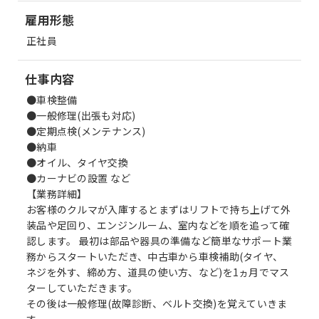
雇用形態
正社員
仕事内容
●車検整備
●一般修理(出張も対応)
●定期点検(メンテナンス)
●納車
●オイル、タイヤ交換
●カーナビの設置 など
【業務詳細】
お客様のクルマが入庫するとまずはリフトで持ち上げて外
装品や足回り、エンジンルーム、室内などを順を追って確
認します。 最初は部品や器具の準備など簡単なサポート業
務からスタートいただき、中古車から車検補助(タイヤ、
ネジを外す、締め方、道具の使い方、など)を1ヵ月でマス
ターしていただきます。
その後は一般修理(故障診断、ベルト交換)を覚えていきま